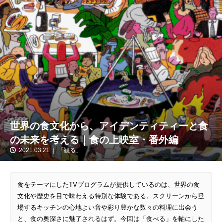
世界の食文化から、アイデンティティーと食
の未来を考える｜食の上映室・番外編
2021.03.21
「観る」
食をテーマにしたTVプログラムが提供しているのは、世界の食
文化や歴史を目で味わえる特別な体験である。スクリーンから登
場するキッチンの心地よい音や彩り豊かな数々の料理に出会う
と、食の奥深さに魅了されるはず。今回は「食べる」を軸にした